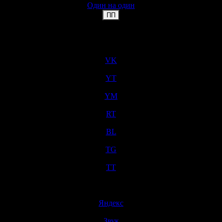
Один на один
▼
ПП
Пропустить меню
×
VK
Назад к содержимому
YT
YM
RT
BL
TG
TT
Пропустить меню
×
Яндекс
Звук