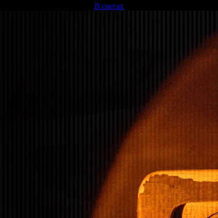
В снегах
▼