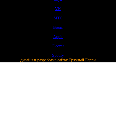
VK
МТС
Boom
Apple
Deezer
Spotify
дизайн и разработка сайта:
Грязный Гарри